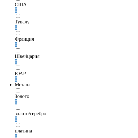
США
0
Тувалу
0
Франция
0
Швейцария
0
ЮАР
0
Металл
Золото
0
золото/серебро
0
платина
0