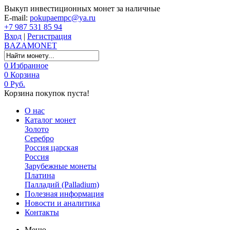
Выкуп инвестиционных монет за наличные
E-mail:
pokupaempc@ya.ru
+7 987 531 85 94
Вход
|
Регистрация
BAZA
MONET
0
Избранное
0
Корзина
0 Руб.
Корзина покупок пуста!
О нас
Каталог монет
Золото
Серебро
Россия царская
Россия
Зарубежные монеты
Платина
Палладий (Palladium)
Полезная информация
Новости и аналитика
Контакты
Меню