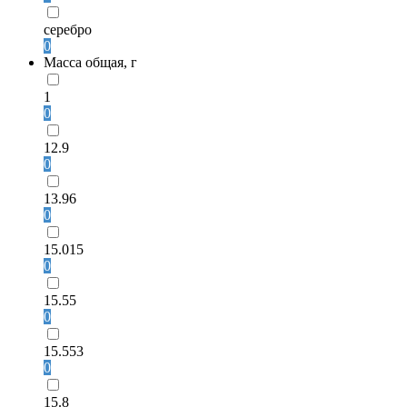
серебро
0
Масса общая, г
1
0
12.9
0
13.96
0
15.015
0
15.55
0
15.553
0
15.8