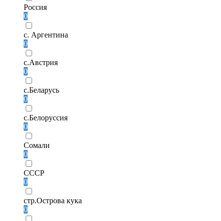
Россия
0
с. Аргентина
0
с.Австрия
0
с.Беларусь
0
с.Белоруссия
0
Сомали
0
СССР
0
стр.Острова кука
0