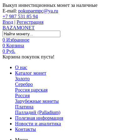
Выкуп инвестиционных монет за наличные
E-mail:
pokupaempc@ya.ru
+7 987 531 85 94
Вход
|
Регистрация
BAZA
MONET
0
Избранное
0
Корзина
0 Руб.
Корзина покупок пуста!
О нас
Каталог монет
Золото
Серебро
Россия царская
Россия
Зарубежные монеты
Платина
Палладий (Palladium)
Полезная информация
Новости и аналитика
Контакты
Меню