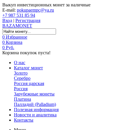
Выкуп инвестиционных монет за наличные
E-mail:
pokupaempc@ya.ru
+7 987 531 85 94
Вход
|
Регистрация
BAZA
MONET
0
Избранное
0
Корзина
0 Руб.
Корзина покупок пуста!
О нас
Каталог монет
Золото
Серебро
Россия царская
Россия
Зарубежные монеты
Платина
Палладий (Palladium)
Полезная информация
Новости и аналитика
Контакты
Меню