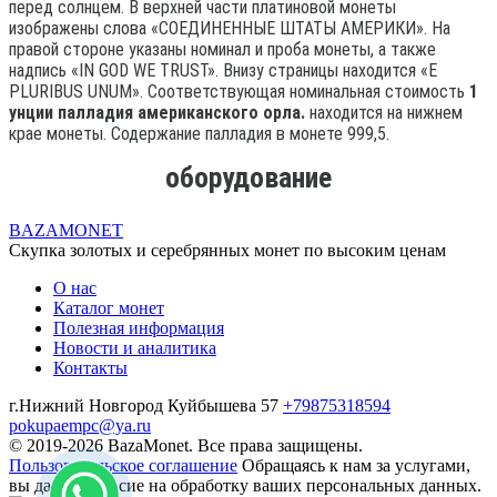
перед солнцем.
В верхней части платиновой монеты
изображены слова «СОЕДИНЕННЫЕ ШТАТЫ АМЕРИКИ».
На
правой стороне указаны номинал и проба монеты, а также
надпись «IN GOD WE TRUST».
Внизу страницы находится «E
PLURIBUS UNUM».
Соответствующая номинальная стоимость
1
унции палладия американского орла.
находится на нижнем
крае монеты.
Содержание палладия в монете 999,5.
оборудование
BAZA
MONET
Скупка золотых и серебрянных монет по высоким ценам
О нас
Каталог монет
Полезная информация
Новости и аналитика
Контакты
г.Нижний Новгород Куйбышева 57
+79875318594
pokupaempc@ya.ru
© 2019-2026 BazaMonet. Все права защищены.
Пользовательское соглашение
Обращаясь к нам за услугами,
вы даете согласие на обработку ваших персональных данных.