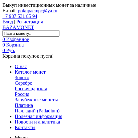
Выкуп инвестиционных монет за наличные
E-mail:
pokupaempc@ya.ru
+7 987 531 85 94
Вход
|
Регистрация
BAZA
MONET
0
Избранное
0
Корзина
0 Руб.
Корзина покупок пуста!
О нас
Каталог монет
Золото
Серебро
Россия царская
Россия
Зарубежные монеты
Платина
Палладий (Palladium)
Полезная информация
Новости и аналитика
Контакты
Меню