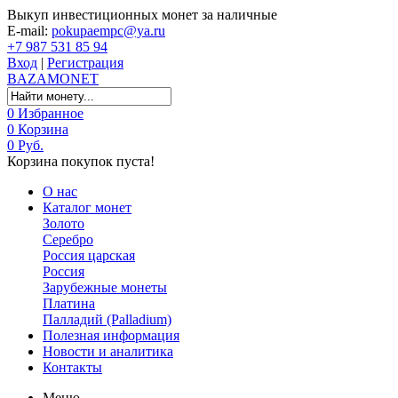
Выкуп инвестиционных монет за наличные
E-mail:
pokupaempc@ya.ru
+7 987 531 85 94
Вход
|
Регистрация
BAZA
MONET
0
Избранное
0
Корзина
0 Руб.
Корзина покупок пуста!
О нас
Каталог монет
Золото
Серебро
Россия царская
Россия
Зарубежные монеты
Платина
Палладий (Palladium)
Полезная информация
Новости и аналитика
Контакты
Меню