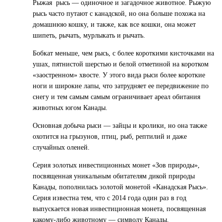
Рыжая рысь — одиночное и загадочное животное. Рыжую
рысь часто путают с канадской, но она больше похожа на
домашнюю кошку, и также, как все кошки, она может
шипеть, рычать, мурлыкать и рычать.
Бобкат меньше, чем рысь, с более короткими кисточками на
ушах, пятнистой шерстью и белой отметиной на коротком
«заостренном» хвосте. У этого вида рыси более короткие
ноги и широкие лапы, что затрудняет ее передвижение по
снегу и тем самым самым ограничивает ареал обитания
животных югом Канады.
Основная добыча рыси — зайцы и кролики, но она также
охотится на грызунов, птиц, рыб, рептилий и даже
случайных оленей.
Серия золотых инвестиционных монет «Зов природы»,
посвященная уникальным обитателям дикой природы
Канады, пополнилась золотой монетой «Канадская Рысь».
Серия известна тем, что с 2014 года один раз в год
выпускается новая инвестиционная монета, посвященная
какому-либо животному — символу Канады.