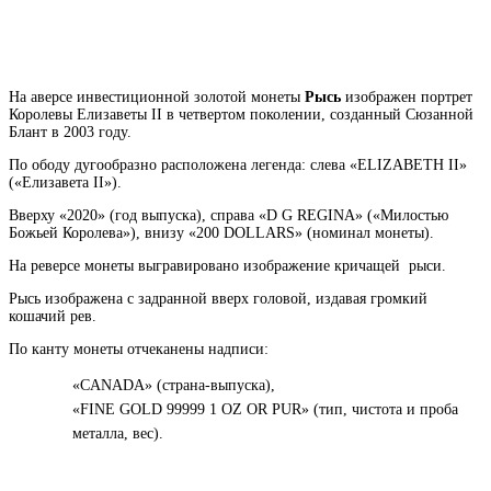
На аверсе инвестиционной золотой монеты
Рысь
изображен портрет
Королевы Елизаветы II в четвертом поколении, созданный Сюзанной
Блант в 2003 году.
По ободу дугообразно расположена легенда: слева «ELIZABETH II»
(«Елизавета II»).
Вверху «2020» (год выпуска), справа «D G REGINA» («Милостью
Божьей Королева»), внизу «200 DOLLARS» (номинал монеты).
На реверсе монеты выгравировано изображение кричащей рыси.
Рысь изображена с задранной вверх головой, издавая громкий
кошачий рев.
По канту монеты отчеканены надписи:
«CANADA» (страна-выпуска),
«FINE GOLD 99999 1 OZ OR PUR» (тип, чистота и проба
металла, вес).