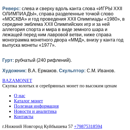
Реверс:
слева и сверху вдоль канта слова «ИГРЫ XXII
ОЛИМПИАДЫ», справа разделенные точкой слово
«МОСКВА» и год проведения XXII Олимпиады «1980», в
середине эмблема XXII Олимпийских игр и за ней
аллегория спорта и мира в виде земного шара и
лежащей перед ним лавровой ветви, ниже справа
монограмма монетного двора «ММД», внизу у канта год
выпуска монеты «1977».
Гурт:
рубчатый (240 рифлений).
Художник:
В.А. Ермаков.
Скульптор:
С.М. Иванов.
BAZA
MONET
Скупка золотых и серебрянных монет по высоким ценам
О нас
Каталог монет
Полезная информация
Новости и аналитика
Контакты
г.Нижний Новгород Куйбышева 57
+79875318594