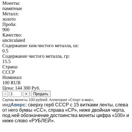
Монеты:
памятные
Металл:
золото
Проба:
900
Качество:
uncirculated
Содержание хим.чистого металла, oz:
0.5
Содержание чистого металла, гр:
15.5
Страна:
СССР
Номинал:
100 RUB
Цена:
144 300 Руб.
Скупка монеты 100 рублей. Аллегория «Спорт и мир»,
Аверс:
сверху герб СССР с 15 витками ленты, слева
ММД
от него буквы «СС», справа «СР», ниже двойная черта,
под ней обозначение достоинства монеты цифра «100» и
ниже слово «РУБЛЕЙ».