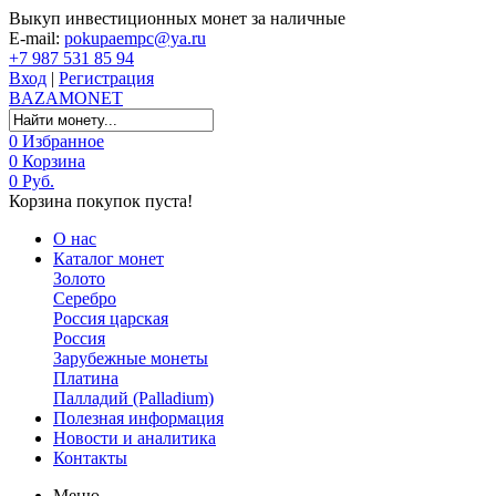
Выкуп инвестиционных монет за наличные
E-mail:
pokupaempc@ya.ru
+7 987 531 85 94
Вход
|
Регистрация
BAZA
MONET
0
Избранное
0
Корзина
0 Руб.
Корзина покупок пуста!
О нас
Каталог монет
Золото
Серебро
Россия царская
Россия
Зарубежные монеты
Платина
Палладий (Palladium)
Полезная информация
Новости и аналитика
Контакты
Меню