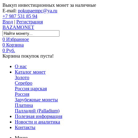
Выкуп инвестиционных монет за наличные
E-mail:
pokupaempc@ya.ru
+7 987 531 85 94
Вход
|
Регистрация
BAZA
MONET
0
Избранное
0
Корзина
0 Руб.
Корзина покупок пуста!
О нас
Каталог монет
Золото
Серебро
Россия царская
Россия
Зарубежные монеты
Платина
Палладий (Palladium)
Полезная информация
Новости и аналитика
Контакты
Меню