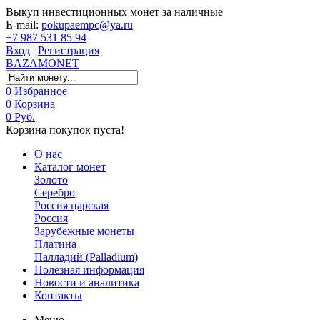
Выкуп инвестиционных монет за наличные
E-mail:
pokupaempc@ya.ru
+7 987 531 85 94
Вход
|
Регистрация
BAZA
MONET
0
Избранное
0
Корзина
0 Руб.
Корзина покупок пуста!
О нас
Каталог монет
Золото
Серебро
Россия царская
Россия
Зарубежные монеты
Платина
Палладий (Palladium)
Полезная информация
Новости и аналитика
Контакты
Меню