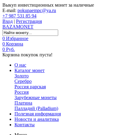
Выкуп инвестиционных монет за наличные
E-mail:
pokupaempc@ya.ru
+7 987 531 85 94
Вход
|
Регистрация
BAZA
MONET
0
Избранное
0
Корзина
0 Руб.
Корзина покупок пуста!
О нас
Каталог монет
Золото
Серебро
Россия царская
Россия
Зарубежные монеты
Платина
Палладий (Palladium)
Полезная информация
Новости и аналитика
Контакты
Меню