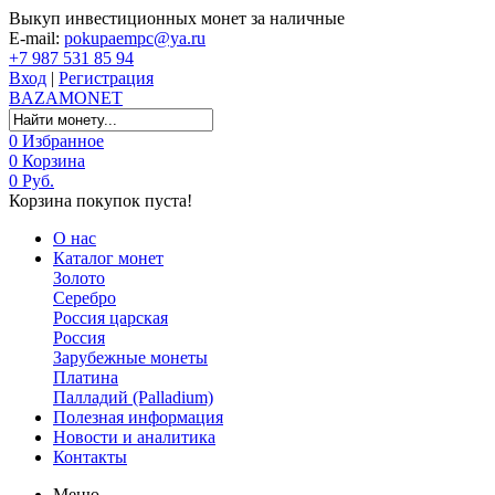
Выкуп инвестиционных монет за наличные
E-mail:
pokupaempc@ya.ru
+7 987 531 85 94
Вход
|
Регистрация
BAZA
MONET
0
Избранное
0
Корзина
0 Руб.
Корзина покупок пуста!
О нас
Каталог монет
Золото
Серебро
Россия царская
Россия
Зарубежные монеты
Платина
Палладий (Palladium)
Полезная информация
Новости и аналитика
Контакты
Меню