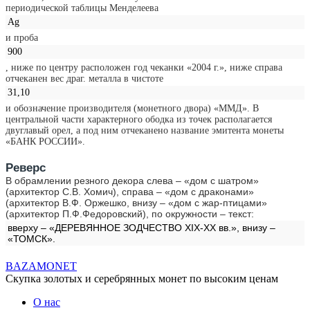
периодической таблицы Менделеева
Ag
и проба
900
, ниже по центру расположен год чеканки «2004 г.», ниже справа
отчеканен вес драг. металла в чистоте
31,10
и обозначение производителя (монетного двора) «ММД». В
центральной части характерного ободка из точек располагается
двуглавый орел, а под ним отчеканено название эмитента монеты
«БАНК РОССИИ».
Реверс
В обрамлении резного декора cлева – «дом с шатром»
(архитектор С.В. Хомич), справа – «дом с драконами»
(архитектор В.Ф. Оржешко, внизу – «дом с жар-птицами»
(архитектор П.Ф.Федоровский), по окружности – текст:
вверху – «ДЕРЕВЯННОЕ ЗОДЧЕСТВО XIX-XX вв.», внизу –
«ТОМСК».
BAZA
MONET
Скупка золотых и серебрянных монет по высоким ценам
О нас