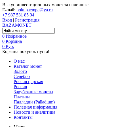
Выкуп инвестиционных монет за наличные
E-mail:
pokupaempc@ya.ru
+7 987 531 85 94
Вход
|
Регистрация
BAZA
MONET
0
Избранное
0
Корзина
0 Руб.
Корзина покупок пуста!
О нас
Каталог монет
Золото
Серебро
Россия царская
Россия
Зарубежные монеты
Платина
Палладий (Palladium)
Полезная информация
Новости и аналитика
Контакты
Меню